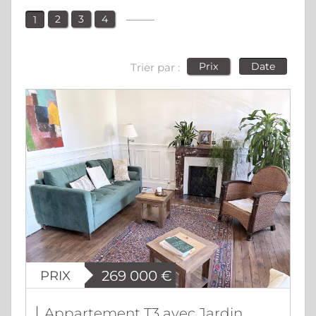
2
3
4
1
Trier par :
Prix
Date
PRIX
269 000
€
Appartement T3 avec Jardin