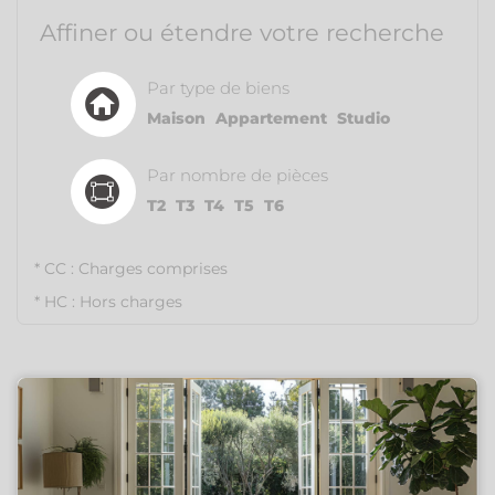
Affiner ou étendre votre recherche
Par type de biens
Maison
Appartement
Studio
Par nombre de pièces
T2
T3
T4
T5
T6
* CC : Charges comprises
* HC : Hors charges