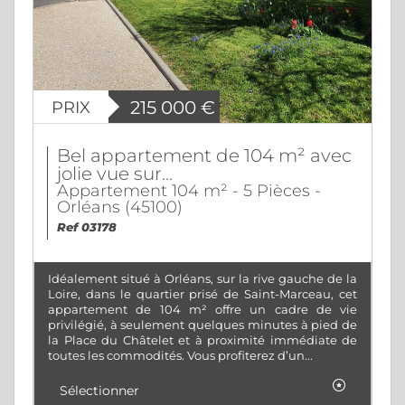
PRIX
215 000
€
Bel appartement de 104 m² avec
jolie vue sur...
Appartement 104 m² - 5 Pièces -
Orléans (45100)
Ref 03178
Idéalement situé à Orléans, sur la rive gauche de la
Loire, dans le quartier prisé de Saint-Marceau, cet
appartement de 104 m² offre un cadre de vie
privilégié, à seulement quelques minutes à pied de
la Place du Châtelet et à proximité immédiate de
toutes les commodités. Vous profiterez d’un...
Sélectionner