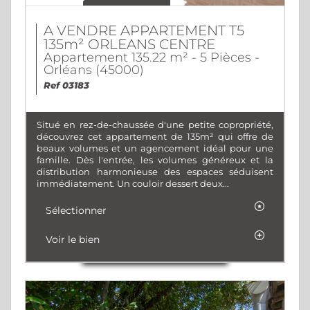
A VENDRE APPARTEMENT T5
135m² ORLEANS CENTRE
Appartement 135.22 m² - 5 Pièces -
Orléans (45000)
Ref 03183
Situé en rez-de-chaussée d'une petite copropriété,
découvrez cet appartement de 135m² qui offre de
beaux volumes et un agencement idéal pour une
famille. Dès l'entrée, les volumes généreux et la
distribution harmonieuse des espaces séduisent
immédiatement. Un couloir dessert deux...
Sélectionner
Voir le bien