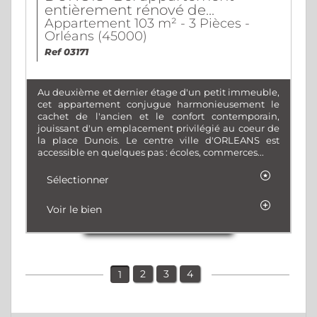
entièrement rénové de...
Appartement 103 m² - 3 Pièces -
Orléans (45000)
Ref 03171
Au deuxième et dernier étage d'un petit immeuble,
cet appartement conjugue harmonieusement le
cachet de l'ancien et le confort contemporain,
jouissant d'un emplacement privilégié au coeur de
la place Dunois. Le centre ville d'ORLEANS est
accessible en quelques pas : écoles, commerces...
Sélectionner
Voir le bien
2
3
4
1