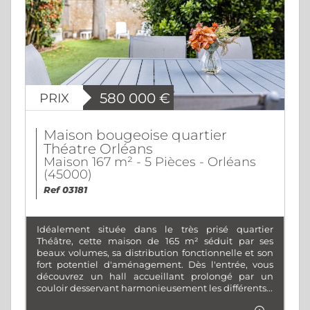
PRIX
580 000
€
Maison bougeoise quartier
Théatre Orléans
Maison 167 m² - 5 Pièces - Orléans
(45000)
Ref 03181
Idéalement située dans le très prisé quartier
Théâtre, cette maison de 165 m² séduit par ses
beaux volumes, sa distribution fonctionnelle et son
fort potentiel d'aménagement. Dès l'entrée, vous
découvrez un hall accueillant prolongé par un
couloir desservant harmonieusement les différents...