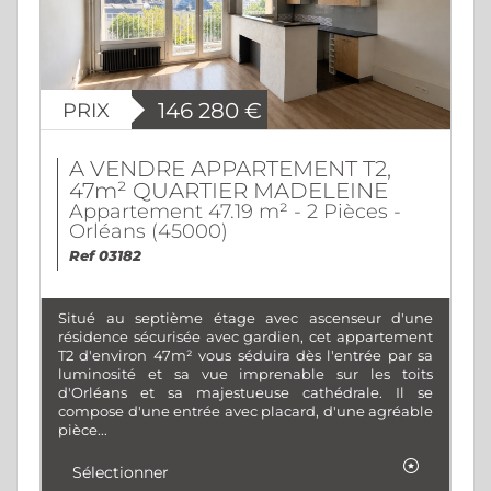
PRIX
146 280
€
A VENDRE APPARTEMENT T2,
47m² QUARTIER MADELEINE
Appartement 47.19 m² - 2 Pièces -
Orléans (45000)
Ref 03182
Situé au septième étage avec ascenseur d'une
résidence sécurisée avec gardien, cet appartement
T2 d'environ 47m² vous séduira dès l'entrée par sa
luminosité et sa vue imprenable sur les toits
d'Orléans et sa majestueuse cathédrale. Il se
compose d'une entrée avec placard, d'une agréable
pièce...
Sélectionner