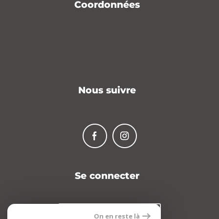
Coordonnées
Nous suivre
Se connecter
Espace propriétaire
On en reste là