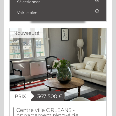
Sélectionner
Voir le bien
Nouveauté
PRIX
367 500
€
Centre ville ORLEANS -
Appartement rénové de...