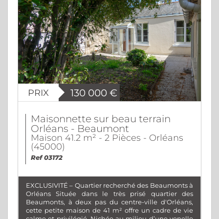
PRIX
130 000
€
Maisonnette sur beau terrain
Orléans - Beaumont
Maison 41.2 m² - 2 Pièces - Orléans
(45000)
Ref 03172
EXCLUSIVITÉ – Quartier recherché des Beaumonts à
Orléans Située dans le très prisé quartier des
Beaumonts, à deux pas du centre-ville d'Orléans,
cette petite maison de 41 m² offre un cadre de vie
calme et privilégié. Nichée au milieu d’une venelle