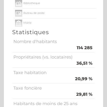
Bibliothèque
Bureau de poste
Mairie
Statistiques
Presse et Tabac
Nombre d'habitants
114 285
Propriétaires (vs. locataires)
36,51 %
Taxe habitation
20,99 %
Taxe foncière
29,81 %
Habitants de moins de 25 ans