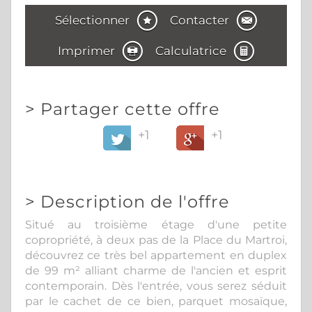
Sélectionner
Contacter
Imprimer
Calculatrice
>
Partager cette offre
+1
+1
>
Description de l'offre
Situé au troisième étage d'une petite
copropriété, à deux pas de la Place du Martroi,
découvrez ce très bel appartement en duplex
de 99 m² alliant charme de l'ancien et esprit
contemporain. Dès l'entrée, vous serez séduit
par le cachet de ce bien, parquet mosaïque,