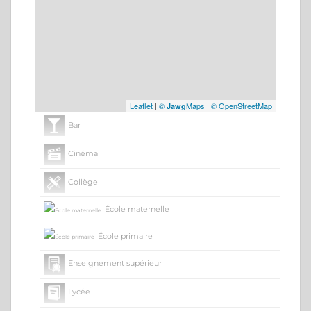
Leaflet
|
©
Maps
|
© OpenStreetMap
Jawg
Bar
Cinéma
Collège
École maternelle
École primaire
Enseignement supérieur
Lycée