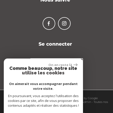
Se connecter
Espace propriétaire
On en reste là
Comme beaucoup, notre site
utilise les cookies
On aimerait vous accompagner pendant
votre visite.
En poursuivant, vous acceptez l'utilisation des
© 2026 | Tous droits réservés | Traduction powered by Google
cookies par ce site, afin de vous proposer des
Plan du site
-
Mentions légales
-
Nos honoraires
-
Liens
-
Admin
-
Toutes nos
contenus adaptés et réaliser des statistiques !
annonces
-
Politique RGPD