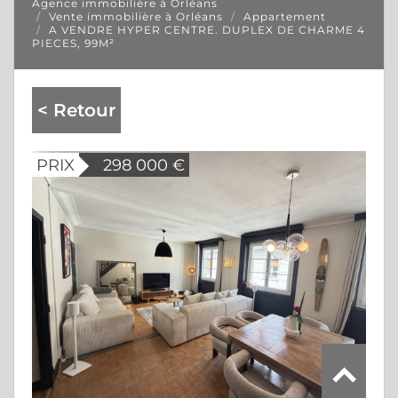
Agence immobilière à Orléans
Vente immobilière à Orléans
Appartement
A VENDRE HYPER CENTRE. DUPLEX DE CHARME 4
PIECES, 99M²
< Retour
PRIX
298 000
€