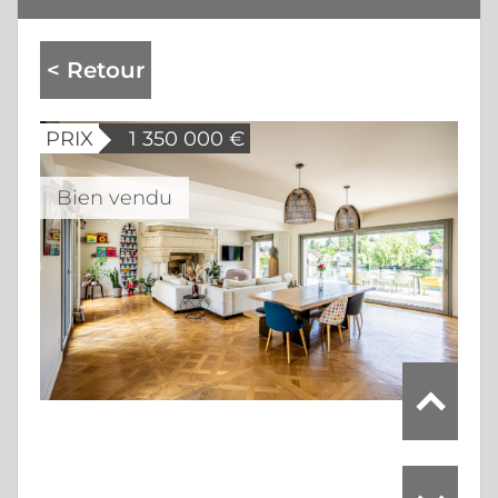
< Retour
PRIX
1 350 000
€
Bien vendu