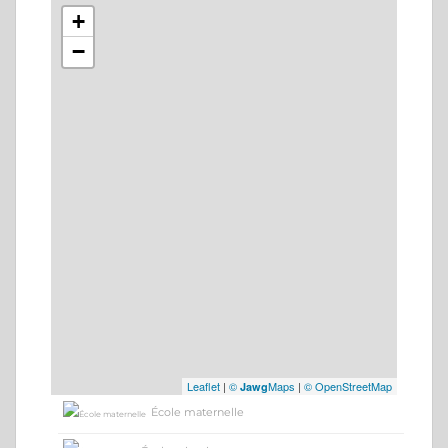
+
−
Leaflet
|
©
Maps
|
© OpenStreetMap
Jawg
École maternelle