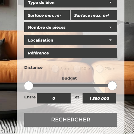
Type de bien
Nombre de pièces
Localisation
Distance
5km
10km
25km
Budget
Entre
et
RECHERCHER