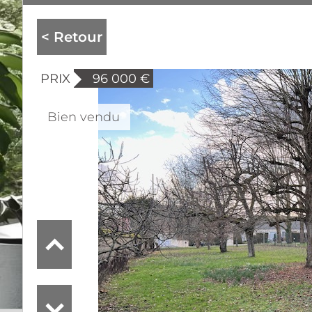
< Retour
PRIX
96 000
€
Bien vendu