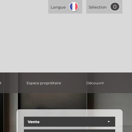
0
Langue
Sélection
t
espace propriétaire
découvrir
Vente