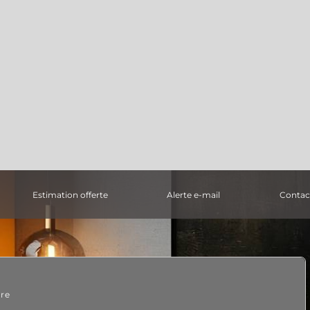
estimation offerte
alerte e-mail
contac
dre