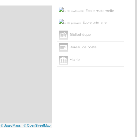
École maternelle
École primaire
Bibliothèque
Bureau de poste
Mairie
|
©
Maps
|
© OpenStreetMap
Jawg