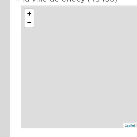
+
−
Leaflet